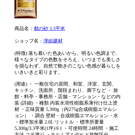
商品名：
都の砂 3.3平米
ショップ名：
津組建材
(特徴) 落ち着いた色あいから、明るい色調まで、
様々なタイプの色数をそろえ、いつまでも美しさ
を損なわず、自然で飽きのこない色感が暮らしを
いきいきと彩ります。
(用途) ・ 一般住宅の居間、和室、洋室、玄関、
キッチン、洗面所、階段まわり、廊下など ・ 旅
館・料亭・事務所・店舗・マンション・などの内
装 (詳細) ・種類 内装水溶性樹脂系薄付け仕上塗
材 ・正味質量 5,300g（内275g合成樹脂エマルシ
ョン） ・調合 壁材・合成樹脂エマルション・水
・標準加水量 2.0L リットル ・標準所要量
5,300g/3.3平米(1坪)※1 ・可使時間 24時間 ・施工
方法 コテ塗り ・ホルムアルデヒド放散区分