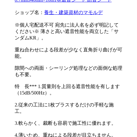
ショップ名：
養生・建築資材のマモルデ
※個人宅配送不可 宛先に法人名を必ず明記して
ください※ 薄さと高い遮音性能を両立した「サ
ンダムKR」。
重ね合わせによる段差が少なく直角折り曲げが可
能。
隙間への両面・シーリング処理などの面倒な処理
も不要。
特 長*** 1.質量則を上回る遮音性能を有します
（15dB/500Hz）。
2.従来の工法に1枚プラスするだけの手軽な施
工。
3.軟らかく、裁断も容易で施工性に優れます。
4.薄いため、重ねによる段差が目立ちません。