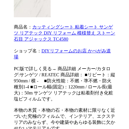
商品名：
カッティングシート 粘着シート サンゲ
ツ リアテック DIY リフォーム 模様替え ストーン
石目 アジャックス TC4580
ショップ名：
DIYリフォームのお店 かべがみ道
場
PC版で詳しく見る→ 商品詳細 メーカー/カタロ
グ:サンゲツ / REATEC 商品詳細： ■リピート：縦
950mm / 横 - ■防火性能：不燃・準不燃・防火
種別1-4 ■ロール幅(固定)：1220mm / ロール長(最
大)：50m サンゲツ リアテックは粘着剤付き化粧
塩ビフィルムです。
本物の木質・本物の石・本物の素材に限りなく近
づいた究極のフィルムで、インテリア、エクステ
リアのみならず、今や建築やあらゆる装飾に欠か
せないマテリアルです。