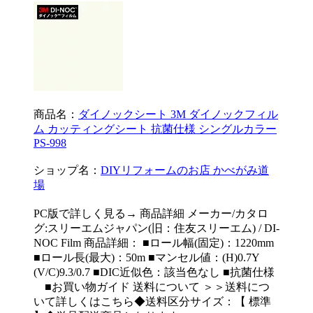
商品名：
ダイノックシート 3M ダイノックフィル
ム カッティングシート 抗菌仕様 シングルカラー
PS-998
ショップ名：
DIYリフォームのお店 かべがみ道
場
PC版で詳しく見る→ 商品詳細 メーカー/カタロ
グ:スリーエムジャパン(旧：住友スリーエム) / DI-
NOC Film 商品詳細： ■ロール幅(固定)：1220mm
■ロール長(最大)：50m ■マンセル値：(H)0.7Y
(V/C)9.3/0.7 ■DIC近似色：該当色なし ■抗菌仕様
■お買い物ガイド 送料について ＞＞送料につ
いて詳しくはこちら◆送料区分サイズ：【 標準