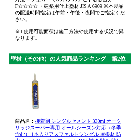
F☆☆☆☆ ・建築用仕上塗材 JIS A 6909 ※本製品
の配送時間指定は午前・午後・夜間でご指定くだ
さい。
※1 使用可能面積は施工方法や使用する状況で異
なります。
壁材（その他）の人気商品ランキング 第2位
商品名：
接着剤 シングルセメント 330ml オーク
リッジスーパー専用 オールシーズン対応（冬季
含む） 1本入りアスファルトシングル 屋根材 防