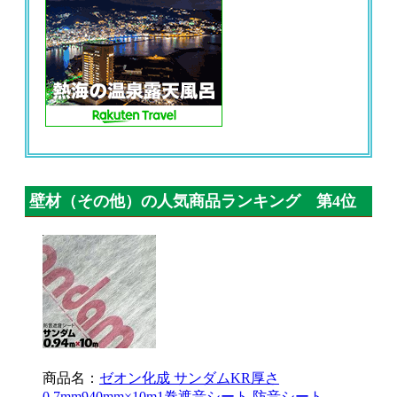
壁材（その他）の人気商品ランキング 第4位
商品名：
ゼオン化成 サンダムKR厚さ
0.7mm940mm×10m1巻遮音シート 防音シート