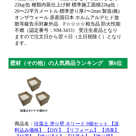
22kg/缶 種類内装仕上げ材 標準施工面積22kg缶：
20〜22平方メートル 標準塗り厚1〜2mm 製造(株)
オンザウォール 原産国日本 ホルムアルデヒド放
散等級告示対象外品 F☆☆☆☆相当品 防火性能
不燃（認定番号：NM-3433） 受注生産品となり
ますので注文日から翌々日（土日祝除く）となり
ます。
壁材（その他）の人気商品ランキング 第6位
商品名：
珪藻土 塗り壁 ネリード 9個セット 【送
料込み価格】 【DIY】 【リフォーム】 【消臭】