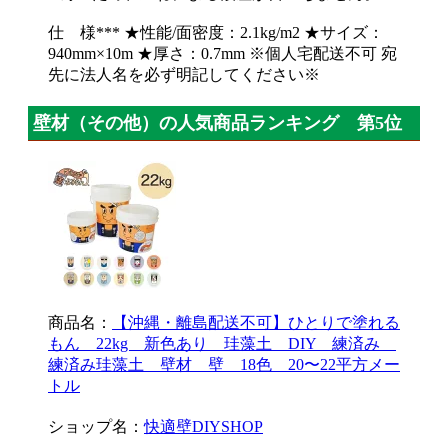
仕 様*** ★性能/面密度：2.1kg/m2 ★サイズ：
940mm×10m ★厚さ：0.7mm ※個人宅配送不可 宛
先に法人名を必ず明記してください※
壁材（その他）の人気商品ランキング 第5位
商品名：
【沖縄・離島配送不可】ひとりで塗れる
もん 22kg 新色あり 珪藻土 DIY 練済み
練済み珪藻土 壁材 壁 18色 20〜22平方メー
トル
ショップ名：
快適壁DIYSHOP