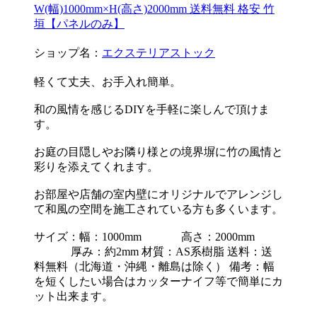
W(幅)1000mm×H(高さ)2000mm 送料無料 格安 竹
垣【パネルのみ】
ショップ名：
エクステリアストック
軽くて丈夫、お手入れ簡単。
和の風情を感じるDIYを手軽に楽しんで頂けま
す。
お庭の目隠しやお隣り様との境界塀に竹の風情と
彩りを添えてくれます。
お部屋や店舗の室内壁にオリジナルでアレンジし
て和風の空間を施工されている方も多くいます。
サイズ：幅：1000mm 高さ：2000mm
厚み：約2mm 材質：AS系樹脂 送料：送
料無料（北海道・沖縄・離島は除く） 備考：幅
を短くしたい場合はカッターナイフ等で簡単にカ
ット出来ます。