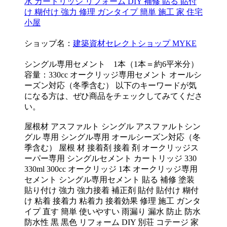
水 カートリッジ リフォーム DIY 補修 貼る 貼付
け 糊付け 強力 修理 ガンタイプ 簡単 施工 家 住宅
小屋
ショップ名：
建築資材セレクトショップ MYKE
シングル専用セメント 1本（1本＝約6平米分）
容量：330cc オークリッジ専用セメント オールシ
ーズン対応（冬季含む） 以下のキーワードが気
になる方は、ぜひ商品をチェックしてみてくださ
い。
屋根材 アスファルト シングル アスファルトシン
グル 専用 シングル専用 オールシーズン対応（冬
季含む） 屋根 材 接着剤 接着 剤 オークリッジス
ーパー専用 シングルセメント カートリッジ 330
330ml 300cc オークリッジ 1本 オークリッジ専用
セメント シングル専用セメント 貼る 補修 塗装
貼り付け 強力 強力接着 補正剤 貼付 貼付け 糊付
け 粘着 接着力 粘着力 接着効果 修理 施工 ガンタ
イプ 直す 簡単 使いやすい 雨漏り 漏水 防止 防水
防水性 黒 黒色 リフォーム DIY 別荘 コテージ 家