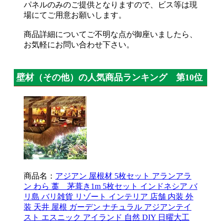
パネルのみのご提供となりますので、ビス等は現
場にてご用意お願いします。
商品詳細についてご不明な点が御座いましたら、
お気軽にお問い合わせ下さい。
壁材（その他）の人気商品ランキング 第10位
商品名：
アジアン 屋根材 5枚セット アランアラ
ン わら 藁 茅葺き1m 5枚セット インドネシア バ
リ島 バリ雑貨 リゾート インテリア 店舗 内装 外
装 天井 屋根 ガーデン ナチュラル アジアンテイ
スト エスニック アイランド 自然 DIY 日曜大工